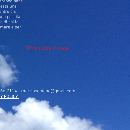
 faranno bene
uesta una
entre chi
 una piccola
e di chi la
mmare e per
Torna a cose di Moda
.366.7114 -
marziaschiano@gmail.com
Y POLICY