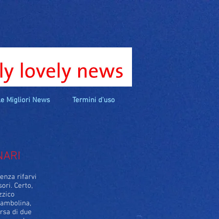
e Migliori News
Termini d'uso
NARI
enza rifarvi
ori. Certo,
zzico
bambolina,
rsa di due