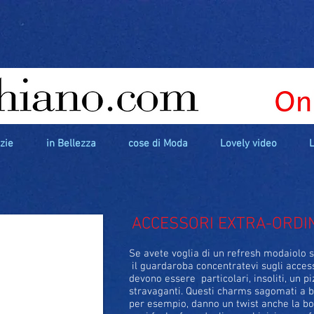
izie
in Bellezza
cose di Moda
Lovely video
L
ACCESSORI EXTRA-ORDI
Se avete voglia di un refresh modaiolo s
il guardaroba concentratevi sugli access
devono essere particolari, insoliti, un pi
stravaganti. Questi charms sagomati a 
per esempio, danno un twist anche la bo