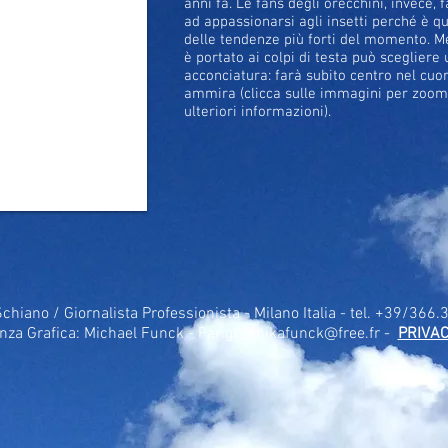
anni fa. Le fans degli orecchini, invece,
ad appassionarsi agli insetti perché è q
delle tendenze più forti del momento. M
è portato ai colpi di testa può scegliere
acconciatura: farà subito centro nel cuor
ammira (clicca sulle immagini per zoo
ulteriori informazioni).
Schiano / Giornalista Professionista - Milano Italia - tel. +39/366
nza Grafica: Michael Funck - Parigi -
mikafunck@free.fr
-
PRIVAC