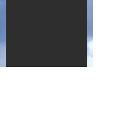
PATCHWORK AMERICANO
Frammenti di tessuto, di acciaio,
di marmo e di ceramica
riasssemblati in modo creativo da
Sanford Biggers diventano
spettacolari origami che abitano
le pareti o troneggiano come