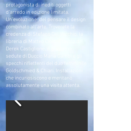
protagonista di inediti oggetti
d’arredo in edizione limitata.
Un’evoluzione del pensare il design
combinato all’arte. Troverete la
credenza di Stefano Del Vecchio, la
libreria di Matteo Cibic, il tavolo di
Derek Castiglione, il gruppo di
sedute di Duccio Maria Gambi e gli
specchi riflettenti del duo femminile
Goldschmied & Chiari.
Installazioni
che incuriosiscono e meritano
assolutamente una visita attenta.