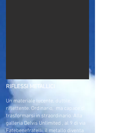
​RIFLESSI METALLICI​
Un materiale lucente, duttile,
riflettente. Ordinario, ma capace di
trasformarsi in straordinario. Alla
galleria Delvis Unlimited , al 9 di via
Fatebenefratelli, il metallo diventa