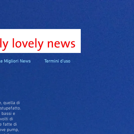
e Migliori News
Termini d'uso
, quella di
 stupefatto.
, bassi e
olti di
e fatte di
uove pump,