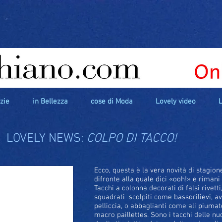
izie
in Bellezza
cose di Moda
Lovely video
L
LOVELY NEWS:
COLPO DI TACCO!
Ecco, questa è la vera novità di stagione
difronte alla quale dici «ooh!» e rimani
Tacchi a colonna decorati di falsi rivetti
squadrati scolpiti come bassorilievi, avv
pelliccia, o abbaglianti come ali piumat
macro paillettes. Sono i tacchi delle n