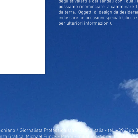
degli stivaletti e dei sandali con i quali
possiamo ricominciare a camminare 1
da terra. Oggetti di design da desidera
indossare in occasioni speciali (clicca
per ulteriori informazioni).
Schiano / Giornalista Professionista - Milano Italia - tel. +39/366
nza Grafica: Michael Funck - Parigi -
mikafunck@free.fr
-
PRIVAC