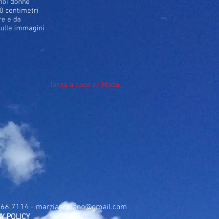
 noi donne
0 centimetri
re e da
 sulle immagini
Torna a cose di Moda
.366.7114 -
marziaschiano@gmail.com
Y POLICY