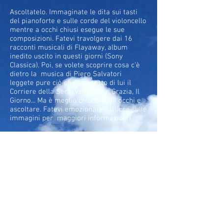
Ascoltatelo. Immaginate le dita sui tasti
del pianoforte e sulle corde del violoncello
mentre a occhi chiusi esegue le sue
composizioni. Fatevi travolgere dai 16
racconti musicali di Flayaway, album
inedito uscito in questi giorni (Sony
Classica). Poi, se volete scoprire cosa c'è
dietro la musica di Piero Salvatori
leggete pure ciò che ha scritto di lui il
Corriere della Sera, Vanity Fair, Grazia, Il
Giorno... Ma è meglio chiudere gli occhi e
ascoltare. Fatevi emozionare... (clicca sulle
immagini per maggiori informazioni).
Torna a belle Notizie