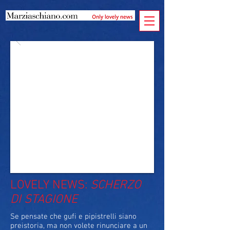
LOVELY NEWS:
SCHERZO
DI STAGIONE
Se pensate che gufi e pipistrelli siano
preistoria, ma non volete rinunciare a un