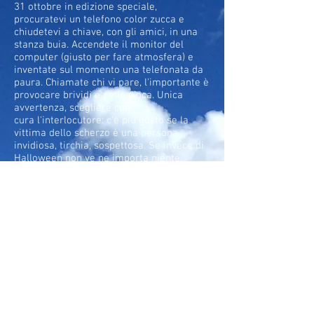
31 ottobre in edizione speciale,
procuratevi un telefono color zucca e
chiudetevi a chiave, con gli amici, in una
stanza buia. Accendete il monitor del
computer (giusto per fare atmosfera) e
inventate sul momento una telefonata da
paura. Chiamate chi vi pare, l'importante è
provocare brividi e pelle d'oca. Unica
avvertenza, scegliere con
cura l'interlocutore: c'è più gusto se la
vittima dello scherzo è una persona
invidiosa, tirchia, sospettosa. Se invece di
Halloween non ve ne importa niente,
almeno vi ho mostrato quanto è
scenografico, con arredi black, un telefono
arancio, completamente vintage (clicca
sulle immagini per zoommare e per
maggiori informazioni).
Torna a belle Notizie